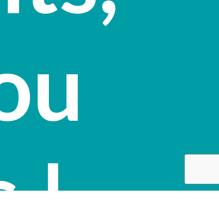
ou
s
!