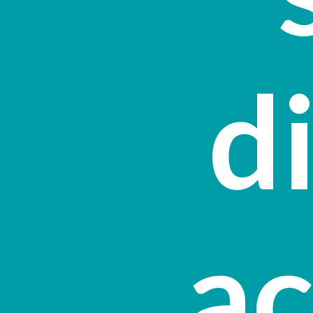
di
ac