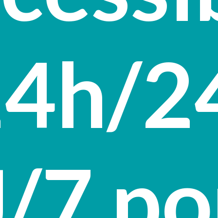
4h/2
J/7
po