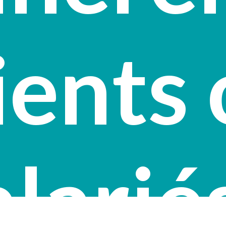
ients
alarié