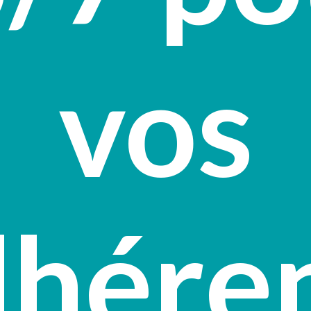
vos
héren