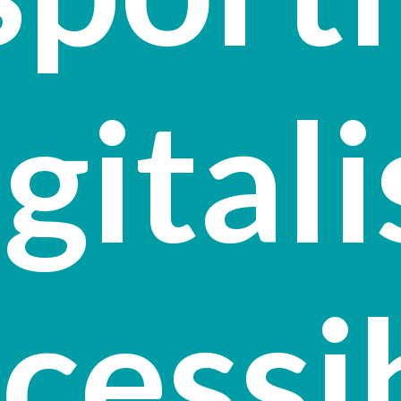
gital
cessi