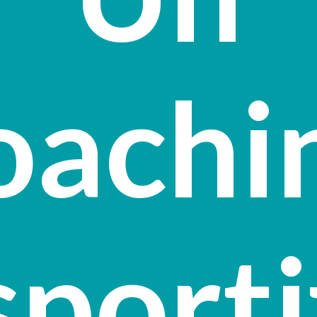
oachi
sporti