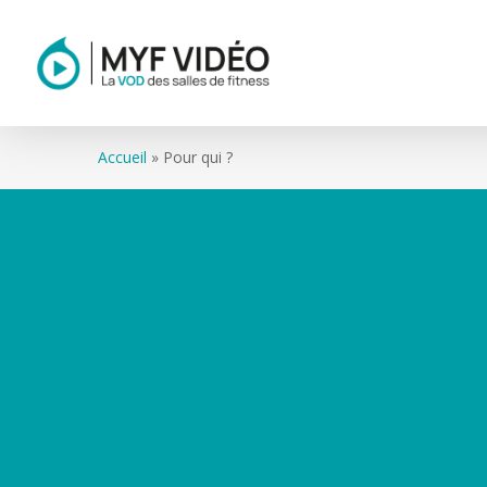
Skip
to
main
content
Accueil
»
Pour qui ?